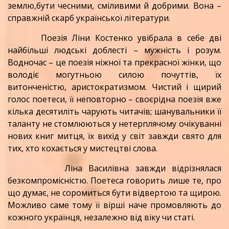
землю,бути чесними, сміливими й добрими. Вона –
справжній скарб української літератури.
Поезія Ліни Костенко увібрала в себе дві
найбільші людські доблесті – мужність і розум.
Водночас – це поезія ніжної та прекрасної жінки, що
володіє могутньою силою почуттів, їх
витонченістю, аристократизмом. Чистий і щирий
голос поетеси, її неповторно – своєрідна поезія вже
кілька десятиліть чарують читачів; шанувальники її
таланту не стомлюються у нетерплячому очікуванні
нових книг митця, їх вихід у світ завжди свято для
тих, хто кохається у мистецтві слова.
Ліна Василівна завжди відрізнялася
безкомпромісністю. Поетеса говорить лише те, про
що думає, не соромиться бути відвертою та щирою.
Можливо саме тому її вірші наче промовляють до
кожного українця, незалежно від віку чи статі.