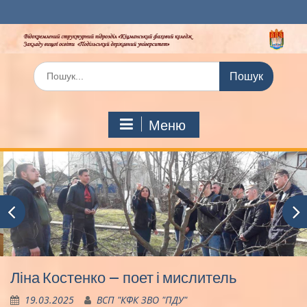
Перейти
до
вмісту
Шукати:
Меню
Ліна Костенко – поет і мислитель
19.03.2025
ВСП "КФК ЗВО "ПДУ"