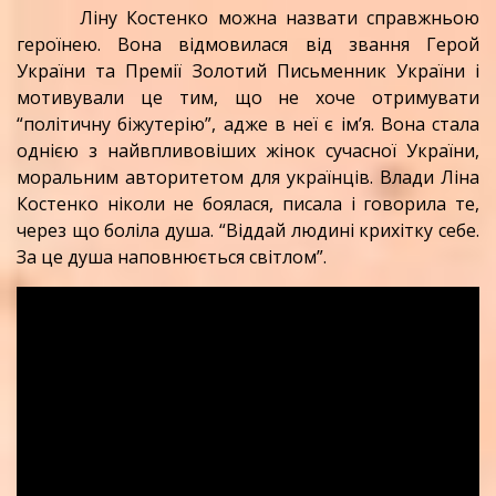
Ліну Костенко можна назвати справжньою
героїнею. Вона відмовилася від звання Герой
України та Премії Золотий Письменник України і
мотивували це тим, що не хоче отримувати
“політичну біжутерію”, адже в неї є ім’я. Вона стала
однією з найвпливовіших жінок сучасної України,
моральним авторитетом для українців. Влади Ліна
Костенко ніколи не боялася, писала і говорила те,
через що боліла душа. “Віддай людині крихітку себе.
За це душа наповнюється світлом”.