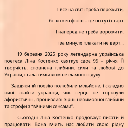
І все на світі треба пережити,
бо кожен фініш – це по суті старт
І наперед не треба ворожити,
і за минуле плакати не варт…
19 березня 2025 року легендарна українська
поетеса Ліна Костенко святкує своє 95 – річчя. Її
творчість, сповнена глибини, сили та любові до
України, стала символом незламності духу.
Завдяки їй поезію полюбили мільйони, і складно
нині знайти українця, чиє серце не торкнули
афористичні , пронизливі вірші невимовної глибини
та строфи з “вічними сенсами”.
Сьогодні Ліна Костенко продовжує писати й
працювати. Вона вчить нас любити свою рідну