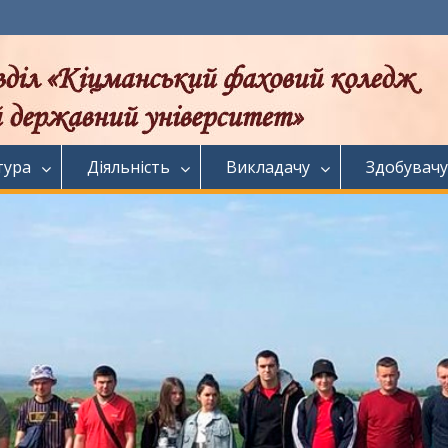
тура
Діяльність
Викладачу
Здобувачу