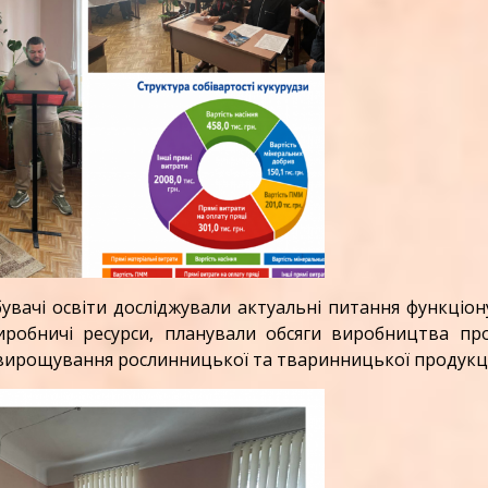
вачі освіти досліджували актуальні питання функціон
иробничі ресурси, планували обсяги виробництва прод
вирощування рослинницької та тваринницької продукц