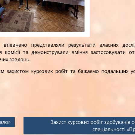
евнено представляли результати власних дослі
я комісії та демонстрували вміння застосовувати от
чих завдань.
 захистом курсових робіт та бажаємо подальших усп
алог
Захист курсових робіт здобувачів о
спеціальності «П