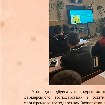
У коледжі відбувся захист курсових робі
фермерського господарства» з освітн
фермерського господарства». Захист став 