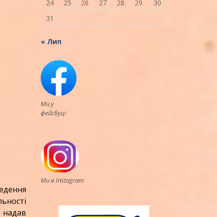
24
25
26
27
28
29
30
31
« Лип
Ми у
фейсбуці
Ми в Instagram
ведення
ьності
е надав