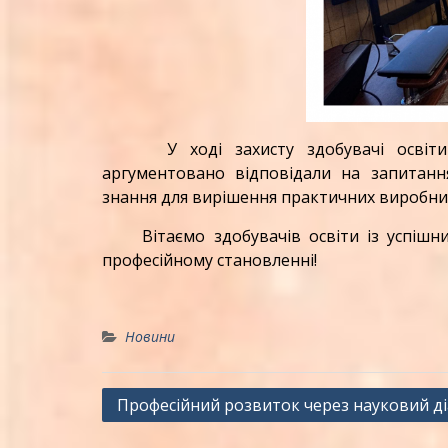
У ході захисту здобувачі освіти вп
аргументовано відповідали на запитанн
знання для вирішення практичних виробни
Вітаємо здобувачів освіти із успішним
професійному становленні!
Новини
Навігація
Професійний розвиток через науковий ді
записів