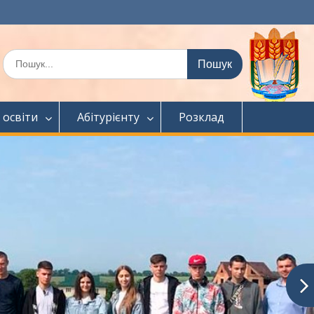
Шукати:
 освіти
Абітурієнту
Розклад