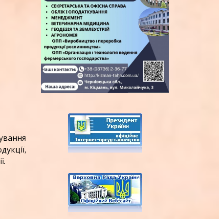
ування
укції,
ії.