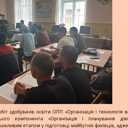
т здобувачів освіти ОПП «Організація і технологія 
ього компонента «Організація і планування діял
важливим етапом у підготовці майбутніх фахівців, адж