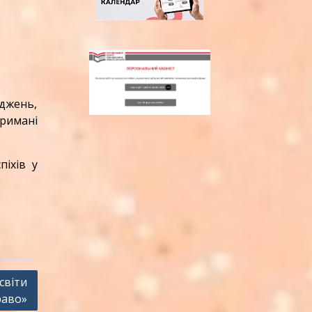
джень,
римані
іхів у
світи
раво»