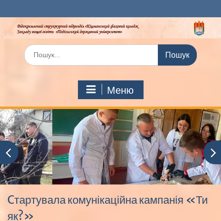
Перейти
до
вмісту
Шукати:
Меню
Cтартувала комунікаційна кампанія «Ти
як?»