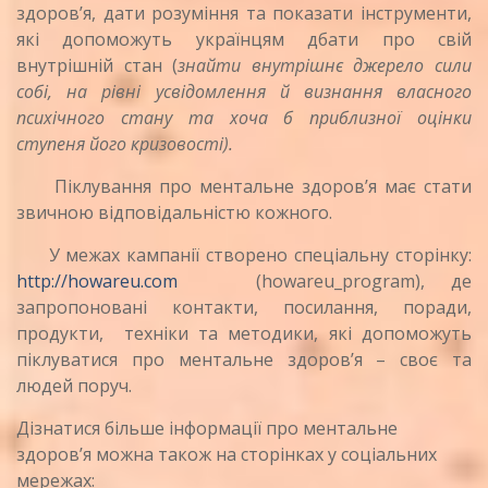
здоров’я, дати розуміння та показати інструменти,
які допоможуть українцям дбати про свій
внутрішній стан (
знайти внутрішнє джерело сили
собі, на рівні усвідомлення й визнання власного
психічного стану та хоча б приблизної оцінки
ступеня його кризовості).
Піклування про ментальне здоров’я має стати
звичною відповідальністю кожного.
У межах кампанії створено спеціальну сторінку:
http://howareu.com
(howareu_program), де
запропоновані контакти, посилання, поради,
продукти, техніки та методики, які допоможуть
піклуватися про ментальне здоров’я – своє та
людей поруч.
Дізнатися більше інформації про ментальне
здоров’я можна також на сторінках у соціальних
мережах: