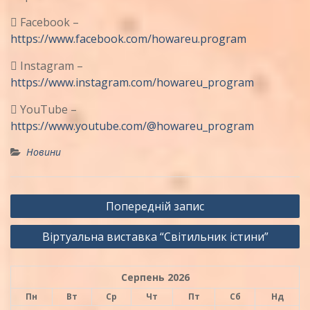
 Facebook –
https://www.facebook.com/howareu.program
 Instagram –
https://www.instagram.com/howareu_program
 YouTube –
https://www.youtube.com/@howareu_program
Новини
Навігація
Попередній запис
записів
Віртуальна виставка “Світильник істини”
Серпень 2026
Пн
Вт
Ср
Чт
Пт
Сб
Нд