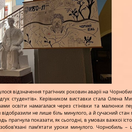
ся відзначення трагічних роковин аварії на Чорноби
ідгук студентів». Керівником виставки стала Олена М
чами освіти намагалася через стінівки та малюнки п
нти відобразили не лише біль минулого, а й сучасний стан
дь прагнула показати, як сьогодні, в умовах важкої іст
и зобов’язані пам’ятати уроки минулого. Чорнобиль –