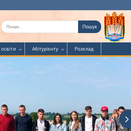
Шукати:
 освіти
Абітурієнту
Розклад