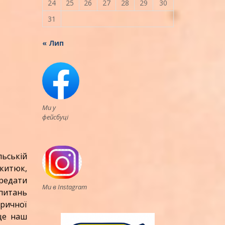
24
25
26
27
28
29
30
31
« Лип
Ми у
фейсбуці
льській
икитюк,
ередати
Ми в Instagram
 питань
оричної
 це наш