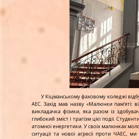
У Кіцманському фаховому коледжі відбуло
АЕС. Захід мав назву «Малюнки пам’яті: в
викладачка фізики, яка разом із здобува
глибокий зміст і трагізм цієї події. Студе
атомної енергетики. У своїх малюнках моло
ситуації та нової агресії проти ЧАЕС, м