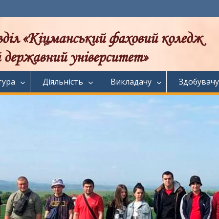
тура
Діяльність
Викладачу
Здобувачу