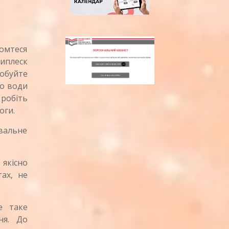
омтеся
иплеск
обуйте
бо води
 робіть
оги.
вальне
якісно
ах, не
е таке
ня. До