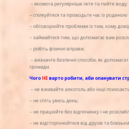
– якомога регулярніше їжте та пийте воду;
– спілкуйтеся та проводьте час із родиною 
– обговорюйте проблеми із тим, кому довір
– займайтеся тим, що допомагає вам розслаб
– робіть фізичні вправи;
– визначте безпечні способи, як допомагати
громади.
Чого
НЕ
варто робити, аби опанувати ст
– не вживайте алкоголь або інші психоакти
– не спіть увесь день;
– не працюйте без відпочинку і не розслаб
– не відсторонюйтеся від друзів та близьки