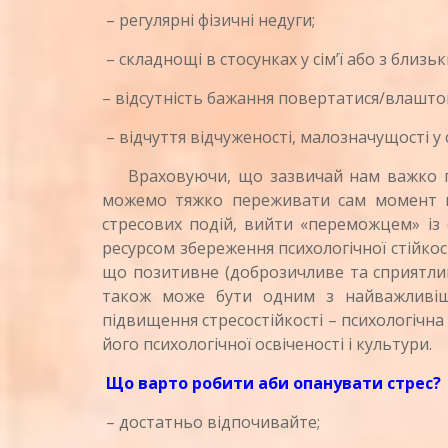
– регулярні фізичні недуги;
– складнощі в стосунках у сім’ї або з близ
– відсутність бажання повертатися/влаштов
– відчуття відчуженості, малозначущості у с
Враховуючи, що зазвичай нам важко підго
можемо тяжко переживати сам момент на
стресових подій, вийти «переможцем» із 
ресурсом збереження психологічної стійкос
що позитивне (доброзичливе та сприятливе
також може бути одним з найважливіши
підвищення стресостійкості – психологічна
його психологічної освіченості і культури.
Що варто робити аби опанувати стрес?
– достатньо відпочивайте;