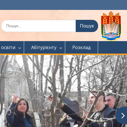
Шукати:
 освіти
Абітурієнту
Розклад