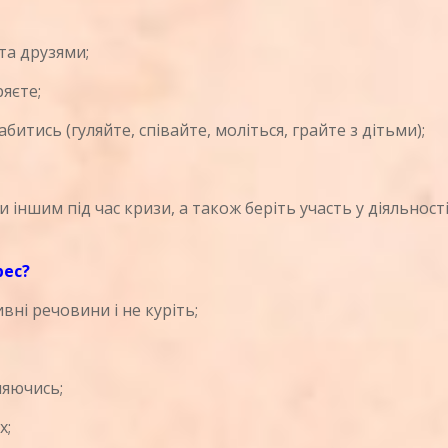
та друзями;
яєте;
итись (гуляйте, співайте, моліться, грайте з дітьми);
 іншим під час кризи, а також беріть участь у діяльност
рес?
вні речовини і не куріть;
ляючись;
х;