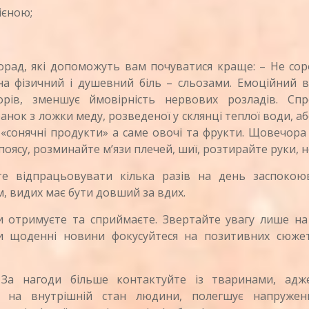
ієною;
ад, які допоможуть вам почуватися краще: – Не сор
на фізичний і душевний біль – сльозами. Емоційний в
рів, зменшує ймовірність нервових розладів. Спр
анок з ложки меду, розведеної у склянці теплої води, а
«сонячні продукти» а саме овочі та фрукти. Щовечора
оясу, розминайте м’язи плечей, шиї, розтирайте руки, н
те відпрацьовувати кілька разів на день заспокою
, видих має бути довший за вдих.
и отримуєте та сприймаєте. Звертайте увагу лише на 
и щоденні новини фокусуйтеся на позитивних сюжет
За нагоди більше контактуйте із тваринами, адж
є на внутрішній стан людини, полегшує напружен