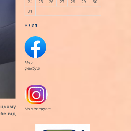
24
25
26
27
28
29
30
31
« Лип
Ми у
фейсбуці
 цьому
Ми в Instagram
бе від