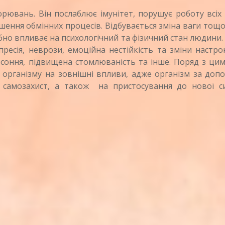
ювань. Він послаблює імунітет, порушує роботу всіх 
ушення обмінних процесів. Відбувається зміна ваги тощо
бно впливає на психологічний та фізичний стан людини. 
есія, неврози, емоційна нестійкість та зміни настро
зсоння, підвищена стомлюваність та інше. Поряд з цим
ю організму на зовнішні впливи, адже організм за до
а самозахист, а також на пристосування до нової сит