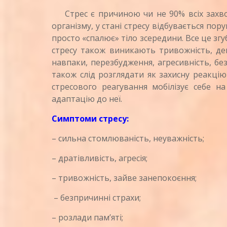
Стрес є причиною чи не 90% всіх захвор
організму, у стані стресу відбувається пор
просто «спалює» тіло зсередини. Все це згу
стресу також виникають тривожність, депр
навпаки, перезбудження, агресивність, бе
також слід розглядати як захисну реакці
стресового реагування мобілізує себе н
адаптацію до неї.
Симптоми стресу:
– сильна стомлюваність, неуважність;
– дратівливість, агресія;
– тривожність, зайве занепокоєння;
– безпричинні страхи;
– розлади пам’яті;