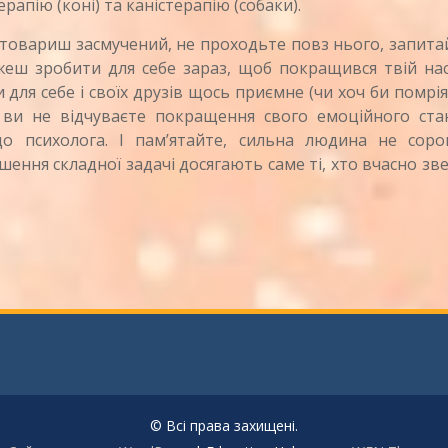
апію (коні) та каністерапію (собаки).
товариш засмучений, не проходьте повз нього, запит
жеш зробити для себе зараз, щоб покращився твій нас
 для себе і своїх друзів щось приємне (чи хоч би помрі
 ви не відчуваєте покращення свого емоційного стан
до психолога. І пам’ятайте, сильна людина не соро
ення складної задачі досягають саме ті, хто вчасно зв
© Всі права захищені.