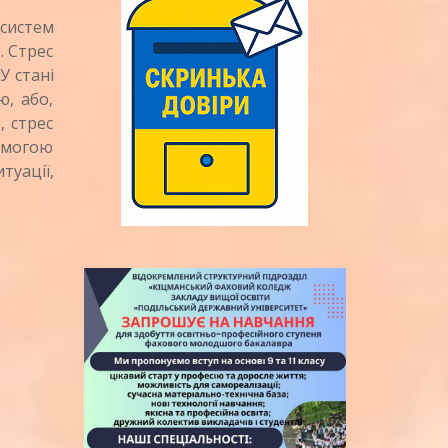
систем
. Стрес
У стані
ю, або,
, стрес
помогою
уації,