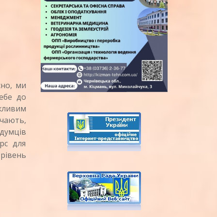
сно, ми
ебе до
ажливим
ачають,
одумців
рс для
 рівень