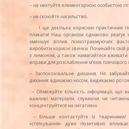
– не нехтуйте елементарною особистою гіг
– не скоюйте насильство.
І ще декілька корисних практичних пор
плакати! Наш організм однаково реагує 
зменшує вплив психотравмуючих факто
виробити корисні звички. Починайте свій р
з лимоном, а також намагайтеся вживати 
вправи для розслаблення м’язів плечового п
– Заспокоювальне дихання. Не забувай
дихання: вдихаємо носом, видихаємо ротом
– Обмежуйте кількість інформації, що в
важливі матеріали, слухаючи чи читаюч
концентруйтеся на негативні.
– Більше контактуйте із тваринами/ 
«спілкування» дуже позитивно вплива