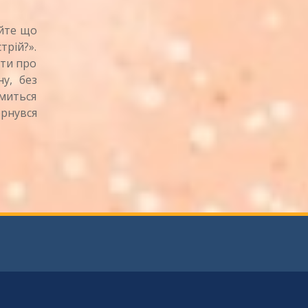
айте що
трій?».
яти про
у, без
миться
ернувся