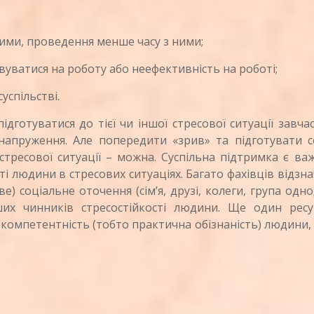
ькими, проведення менше часу з ними;
уватися на роботу або неефективність на роботі;
успільстві.
туватися до тієї чи іншої стресової ситуації завча
пруження. Але попередити «зрив» та підготувати с
стресової ситуації – можна. Суспільна підтримка є в
ті людини в стресових ситуаціях. Багато фахівців відзн
) соціальне оточення (сім’я, друзі, колеги, група одн
х чинників стресостійкості людини. Ще один ресу
 компетентність (тобто практична обізнаність) людини,