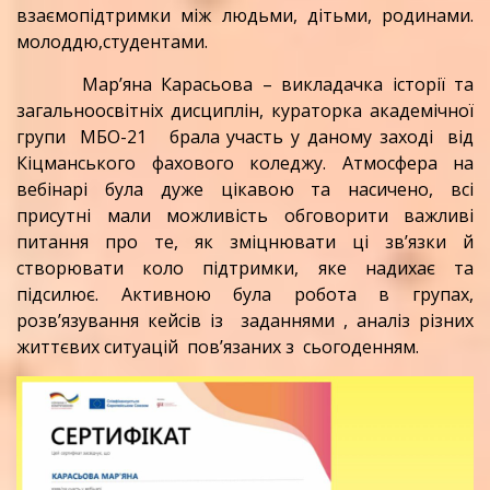
взаємопідтримки між людьми, дітьми, родинами.
молоддю,студентами.
Мар’яна Карасьова – викладачка історії та
загальноосвітніх дисциплін, кураторка академічної
групи МБО-21 брала участь у даному заході від
Кіцманського фахового коледжу. Атмосфера на
вебінарі була дуже цікавою та насичено, всі
присутні мали можливість обговорити важливі
питання про те, як зміцнювати ці зв’язки й
створювати коло підтримки, яке надихає та
підсилює. Активною була робота в групах,
розв’язування кейсів із заданнями , аналіз різних
життєвих ситуацій пов’язаних з сьогоденням.