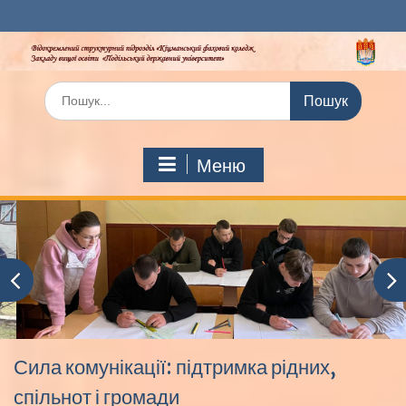
Перейти
до
вмісту
Шукати:
Меню
Сила комунікації: підтримка рідних,
спільнот і громади