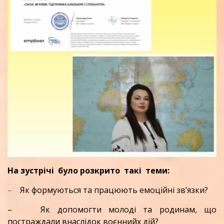
На зустрічі було розкрито такі теми:
–
Як формуються та працюють емоційні зв’язки?
– Як допомогти молоді та родинам, що
постраждали внаслідок воєннийх дій?