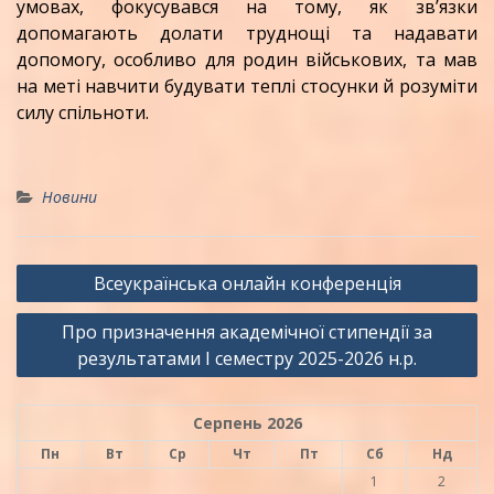
умовах, фокусувався на тому, як зв’язки
допомагають долати труднощі та надавати
допомогу, особливо для родин військових, та мав
на меті навчити будувати теплі стосунки й розуміти
силу спільноти.
Новини
Навігація
Всеукраїнська онлайн конференція
записів
Про призначення академічної стипендії за
результатами І семестру 2025-2026 н.р.
Серпень 2026
Пн
Вт
Ср
Чт
Пт
Сб
Нд
1
2