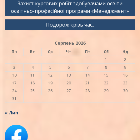
Захист курсових робіт здобувачами освіти
записів
освітньо-професійної програми «Менеджмент»
Подорож крізь час..
Серпень 2026
Пн
Вт
Ср
Чт
Пт
Сб
Нд
1
2
3
4
5
6
7
8
9
10
11
12
13
14
15
16
17
18
19
20
21
22
23
24
25
26
27
28
29
30
31
« Лип