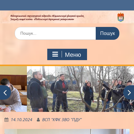
Перейти
до
вмісту
Шукати:
Меню
14.10.2024
ВСП "КФК ЗВО "ПДУ"