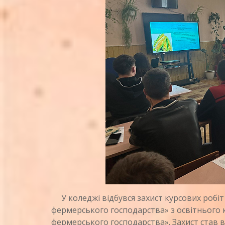
У коледжі відбувся захист курсових робіт 
фермерського господарства» з освітнього к
фермерського господарства». Захист став 