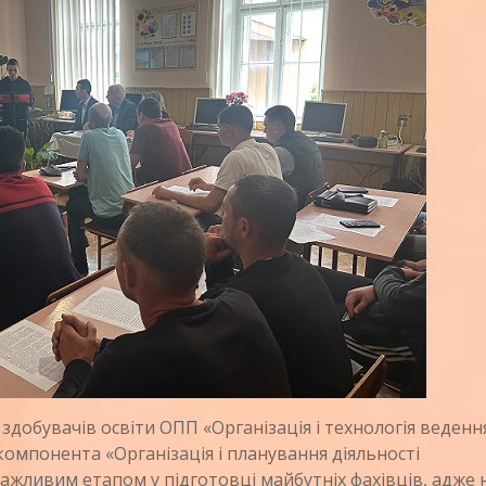
здобувачів освіти ОПП «Організація і технологія веденн
омпонента «Організація і планування діяльності
важливим етапом у підготовці майбутніх фахівців, адже 