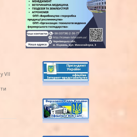
 VІІ
іти