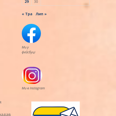
29
30
« Тра
Лип »
Ми у
фейсбуці
Ми в Instagram
я
надав