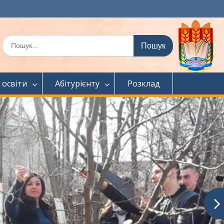
Шукати:
 освіти
Абітурієнту
Розклад