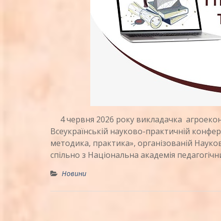
4 червня 2026 року викладачка агроеконо
Всеукраїнській науково-практичній конфере
методика, практика», організованій Наук
спільно з Національна академія педагогічн
Новини