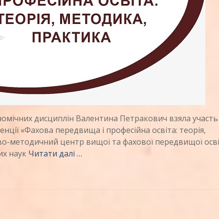
мічних дисциплін Валентина Петракович взяла участь у
нції «Фахова передвища і професійна освіта: теорія,
ово-методичний центр вищої та фахової передвищої осв
их наук
Читати далі …