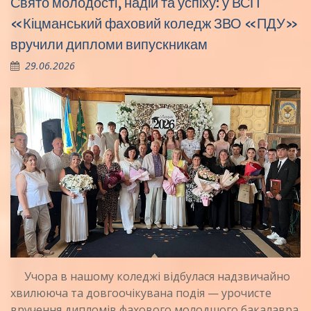
Свято молодості, надій та успіху: у ВСП
«Кіцманський фаховий коледж ЗВО «ПДУ»
вручили дипломи випускникам
29.06.2026
Учора в нашому коледжі відбулася надзвичайно
хвилююча та довгоочікувана подія — урочисте
вручення дипломів фахового молодшого бакалавра.