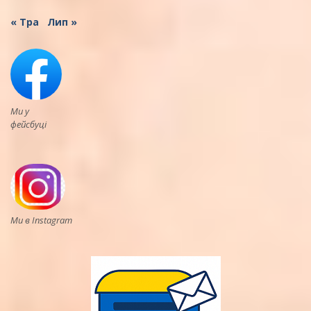
« Тра
Лип »
Ми у
фейсбуці
Ми в Instagram