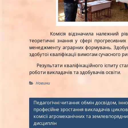
Комісія відзначила належний рівень п
теоретичні знання у сфері прогресивних
менеджменту аграрних формувань. Здобува
здобутої кваліфікації вимогам сучасного ри
Результати кваліфікаційного іспиту стал
роботи викладачів та здобувачів освіти.
Новини
Навігація
Педагогічні читання: обмін досвідом, інно
професійне зростання викладачів циклов
записів
комісії агромеханічних та землевпорядни
дисциплін