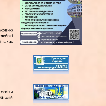
ахових)
либокі
і таких
освіти
італій