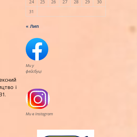
24
25
26
27
28
29
30
31
« Лип
Ми у
фейсбуці
ексний
ицтво і
31.
Ми в Instagram