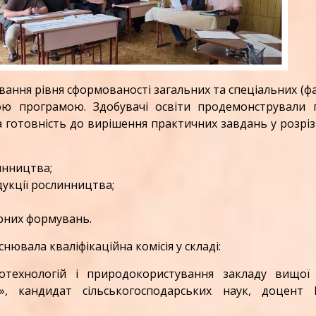
ання рівня сформованості загальних та спеціальних (ф
ою програмою. Здобувачі освіти продемонстрували г
а готовність до вирішення практичних завдань у розріз
инництва;
дукції рослинництва;
арних формувань.
вала кваліфікаційна комісія у складі:
ротехнологій і природокористування закладу вищої 
», кандидат сільськогосподарських наук, доцент В