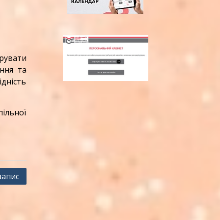
рувати
ння та
ідність
пільної
запис