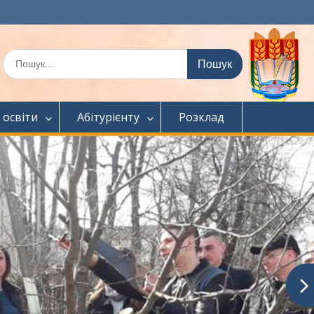
Шукати:
 освіти
Абітурієнту
Розклад