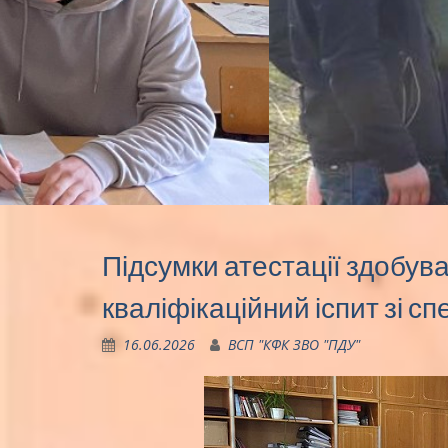
Підсумки атестації здобува
кваліфікаційний іспит зі с
16.06.2026
ВСП "КФК ЗВО "ПДУ"