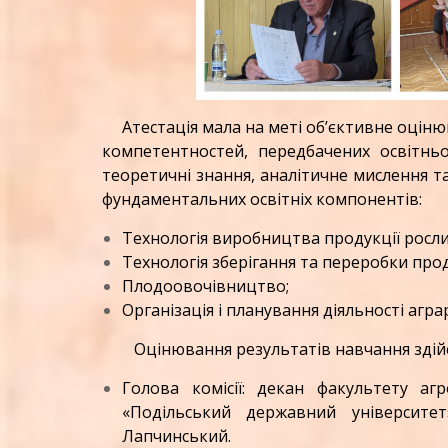
Атестація мала на меті об’єктивне оцінюв
компетентностей, передбачених освітнь
теоретичні знання, аналітичне мислення т
фундаментальних освітніх компонентів:
Технологія виробництва продукції росл
Технологія зберігання та переробки про
Плодоовочівництво;
Організація і планування діяльності агр
Оцінювання результатів навчання здійсню
Голова комісії: декан факультету аг
«Подільський державний університет
Лапчинський.