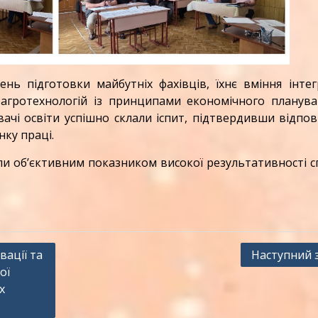
ідготовки майбутніх фахівців, їхнє вміння інтег
 агротехнологій із принципами економічного планува
чі освіти успішно склали іспит, підтвердивши відпов
нку праці.
и об’єктивним показником високої результативності с
вації та
Наступний 
ої
х