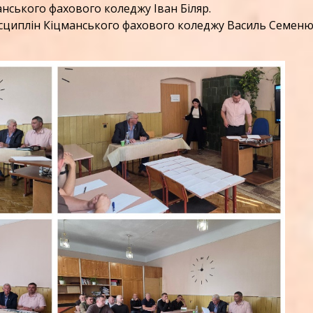
анського фахового коледжу Іван Біляр.
сциплін Кіцманського фахового коледжу Василь Семеню