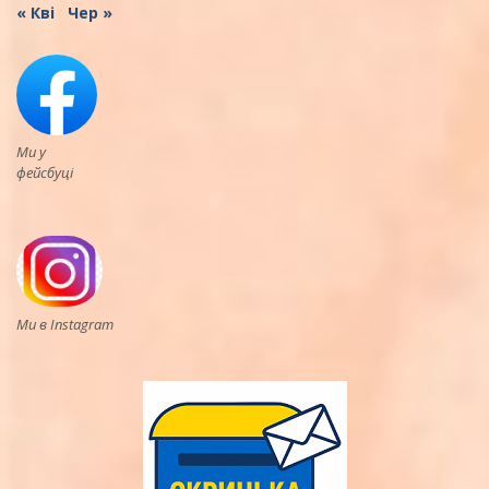
« Кві
Чер »
Ми у
фейсбуці
Ми в Instagram