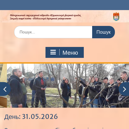
Перейти
до
вмісту
Шукати:
Меню
День:
31.05.2026