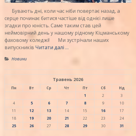
Бувають дні, коли час ніби повертає назад, а
серце починає битися частіше від однієї лише
згадки про юність. Саме таким став цей
неймовірний день у нашому рідному Кіцманському
фаховому коледжі! Ми зустрічали наших
випускників
Читати далі …
Новини
Травень 2026
Пн
Вт
Ср
Чт
Пт
Сб
Нд
1
2
3
4
5
6
7
8
9
10
11
12
13
14
15
16
17
18
19
20
21
22
23
24
25
26
27
28
29
30
31