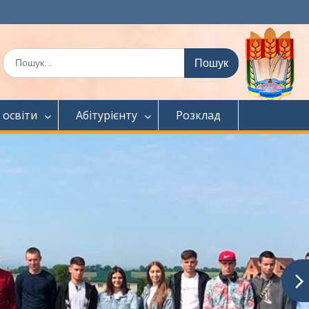
Шукати:
 освіти
Абітурієнту
Розклад