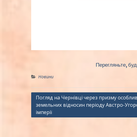
Перегляньте, буд
Новини
Навігація
Погляд на Чернівці через призму особли
земельних відносин періоду Австро-Угор
записів
імперії