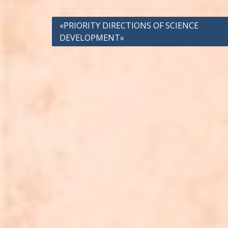
Навігація
«PRIORITY DIRECTIONS OF SCIENCE
DEVELOPMENT»
записів