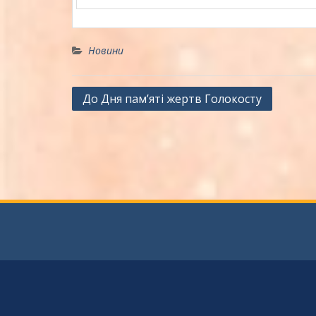
Новини
Навігація
До Дня пам’яті жертв Голокосту
записів