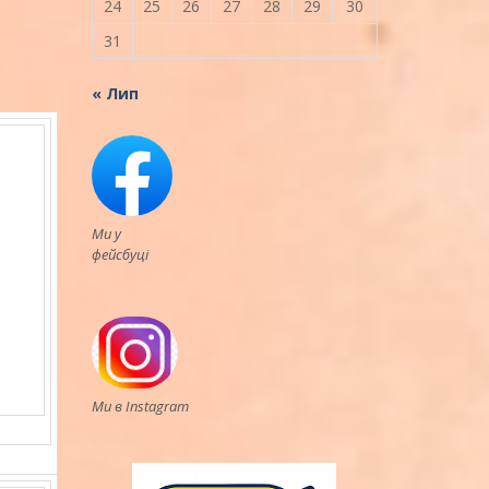
24
25
26
27
28
29
30
31
« Лип
Ми у
фейсбуці
Ми в Instagram