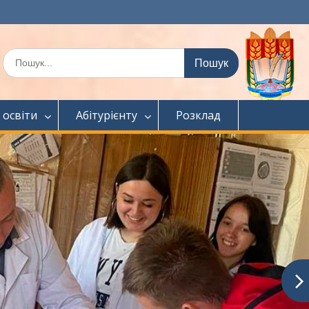
Шукати:
 освіти
Абітурієнту
Розклад