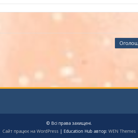
Оголош
© Всі права захищені.
Сайт працює на WordPress
|
Education Hub автор:
WEN Themes