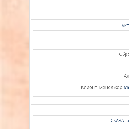
АК
Обра
А
Клиент-менеджер
М
СКАЧАТ