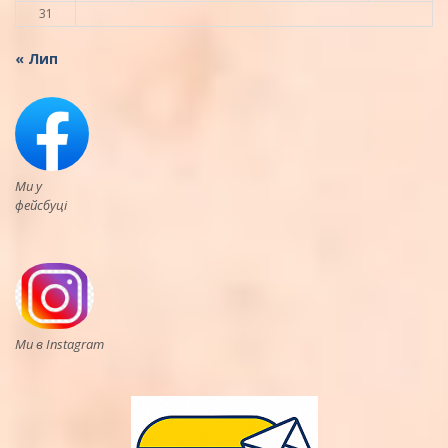
31
« Лип
Ми у
фейсбуці
Ми в Instagram