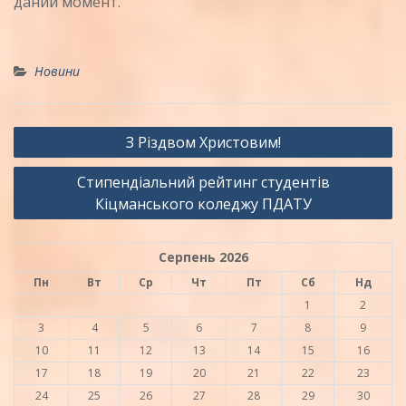
даний момент.
Новини
Навігація
З Різдвом Христовим!
записів
Стипендіальний рейтинг студентів
Кіцманського коледжу ПДАТУ
Серпень 2026
Пн
Вт
Ср
Чт
Пт
Сб
Нд
1
2
3
4
5
6
7
8
9
10
11
12
13
14
15
16
17
18
19
20
21
22
23
24
25
26
27
28
29
30