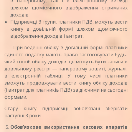
в паперовому, так і в електронному вигляді
шляхом щомісячного відображення отриманих
доходів.
Підприємці 3 групи, платники ПДВ, можуть вести
книгу в довільній формі шляхом щомісячного
відображення доходів і витрат.
При веденні обліку в довільній формі платники
єдиного податку мають право застосовувати будь-
який спосіб обліку доходів: це можуть бути записи в
довільному реєстрі — паперовому зошиті, журналі,
в електронній таблиці. У тому числі платники
зможуть продовжувати вести книгу обліку доходів
(і витрат для платників ПДВ) за діючими на сьогодні
формами.
Стару книгу підприємці зобов’язані зберігати
наступні 3 роки.
Обов’язкове використання касових апаратів