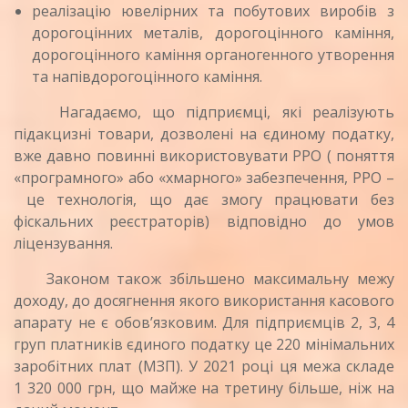
реалізацію ювелірних та побутових виробів з
дорогоцінних металів, дорогоцінного каміння,
дорогоцінного каміння органогенного утворення
та напівдорогоцінного каміння.
Нагадаємо, що підприємці, які реалізують
підакцизні товари, дозволені на єдиному податку,
вже давно повинні використовувати РРО ( поняття
«програмного» або «хмарного» забезпечення, РРО –
це технологія, що дає змогу працювати без
фіскальних реєстраторів) відповідно до умов
ліцензування.
Законом також збільшено максимальну межу
доходу, до досягнення якого використання касового
апарату не є обов’язковим. Для підприємців 2, 3, 4
груп платників єдиного податку це 220 мінімальних
заробітних плат (МЗП). У 2021 році ця межа складе
1 320 000 грн, що майже на третину більше, ніж на