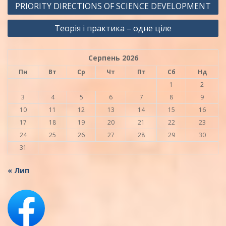
PRIORITY DIRECTIONS OF SCIENCE DEVELOPMENT
записів
Теорія і практика – одне ціле
Серпень 2026
Пн
Вт
Ср
Чт
Пт
Сб
Нд
1
2
3
4
5
6
7
8
9
10
11
12
13
14
15
16
17
18
19
20
21
22
23
24
25
26
27
28
29
30
31
« Лип