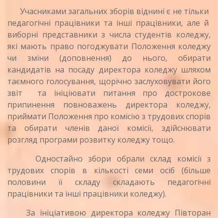
Учасниками загальних зборів віднині є не тільки
педагогічні працівники та інші працівники, але й
виборні представники з числа студентів коледжу,
які мають право погоджувати Положення коледжу
чи зміни (доповнення) до нього, обирати
кандидатів на посаду директора коледжу шляхом
таємного голосування, щорічно заслуховувати його
звіт та ініціювати питання про дострокове
припинення повноважень директора коледжу,
приймати Положення про комісію з трудових спорів
та обирати членів даної комісії, здійснювати
розгляд програми розвитку коледжу тощо.
Одностайно збори обрали склад комісії з
трудових спорів в кількості семи осіб (більше
половини її складу складають педагогічні
працівники та інші працівники коледжу).
За ініціативою директора коледжу Півторан