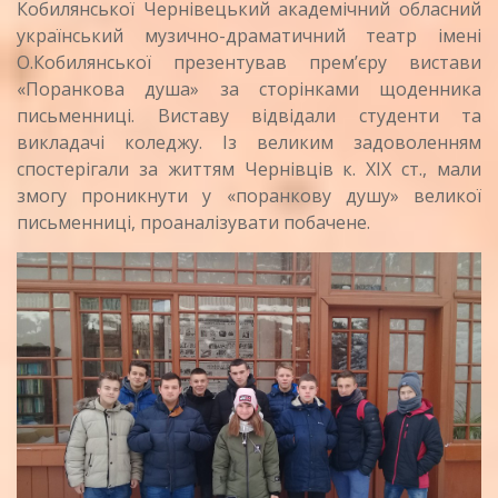
Кобилянської Чернівецький академічний обласний
український музично-драматичний театр імені
О.Кобилянської презентував прем’єру вистави
«Поранкова душа» за сторінками щоденника
письменниці. Виставу відвідали студенти та
викладачі коледжу. Із великим задоволенням
спостерігали за життям Чернівців к. ХІХ ст., мали
змогу проникнути у «поранкову душу» великої
письменниці, проаналізувати побачене.