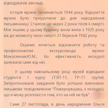
відвідувачів закладу.
Історія музею починається 1944 року. Відкриття
музею було приурочене до дня народження
письменниці. Сталося це через 2 роки після її смерті.
Між іншим, у цьому будинку вона жила з 1925 року
аж до моменту своєї смерті 21 березня 1942 року.
Окремо хочеться відзначити роботу та
професіоналізм екскурсовода музею
МикосянчикЮ.М., бо ефективність екскурсії
залежала саме від неї.
У цьому навчальному році музей відвідали
студенти І курсу (ТЗП-11, ТР-11 групи).
Запропоноване завдання було успішно виконано:
письмове повідомлення “Повернувшись з екскурсії,
що я можу розповісти тим, хто на ній не був”
Саме 27 листопада, в день народження Ольги