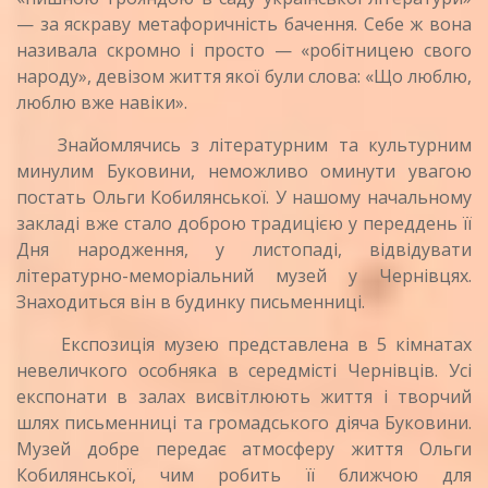
— за яскраву метафоричність бачення. Себе ж вона
називала скромно і просто — «робітницею свого
народу», девізом життя якої були слова: «Що люблю,
люблю вже навіки».
Знайомлячись з літературним та культурним
минулим Буковини, неможливо оминути увагою
постать Ольги Кобилянської. У нашому начальному
закладі вже стало доброю традицією у переддень її
Дня народження, у листопаді, відвідувати
літературно-меморіальний музей у Чернівцях.
Знаходиться він в будинку письменниці.
Експозиція музею представлена в 5 кімнатах
невеличкого особняка в середмісті Чернівців. Усі
експонати в залах висвітлюють життя і творчий
шлях письменниці та громадського діяча Буковини.
Музей добре передає атмосферу життя Ольги
Кобилянської, чим робить її ближчою для