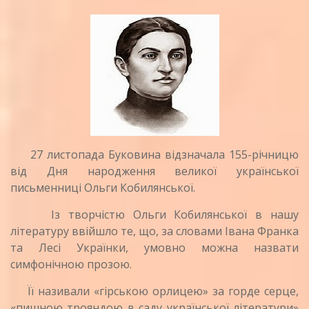
27 листопада Буковина відзначала 155-річницю
від Дня народження великої української
письменниці Ольги Кобилянської.
Із творчістю Ольги Кобилянської в нашу
літературу ввійшло те, що, за словами Івана Франка
та Лесі Українки, умовно можна назвати
симфонічною прозою.
Її називали «гірською орлицею» за горде серце,
«пишною трояндою в саду української літератури»