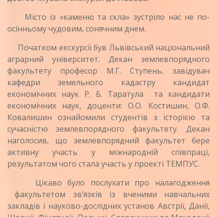
Місто із «каменю та скла» зустріло нас не по-
осінньому чудовим, сонячним днем.
Початком екскурсії був Львівський національний
аграрний університет. Декан землевпорядного
факультету професор М.Г. Ступень, завідувач
кафедри земельного кадастру кандидат
економічних наук Р. Б. Таратула та кандидати
економічних наук, доценти: О.О. Костишин, О.Ф.
Ковалишин ознайомили студентів з історією та
сучасністю землевпорядного факультету. Декан
наголосив, що землевпорядний факультет бере
активну участь у міжнародній співпраці,
результатом чого стала участь у проекті ТЕМПУС.
Цікаво було послухати про налагодження
факультетом зв’язків із вченими навчальних
закладів і науково-дослідних установ Австрії, Данії,