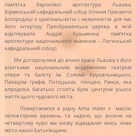
пам’ятка барокової архітектури Львова;
Вірменський кафедральний собор Успіння Пресвятої
Богородиці з оригінальністю і незвичністю для нас
його інтер’єру; Преображенська церква, в якій
відспівували Андрія Кузьменка; пам’ятка
архітектури національного значення – Латинський
кафедральний собор).
Ми доторкнулися до вічної краси Львова з його
візитками: національним академічним театром
опери та балету ім. Соломії Крушельницької,
Палацом графів Потоцьких, площею Ринок, яка
впродовж багатьох століть була центром усього
життя цього чудового міста.
Повертаємося в рідну Alma mater з масою
неповторних вражень та надією, що восени на
четвертому курсі ми знову відвідаємо якесь нове
місто нашої Батьківщини.