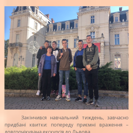
Закінчився навчальний тиждень, завчасно
придбані квитки: попереду приємні враження –
довгоочікувана екскурсія до Львова.