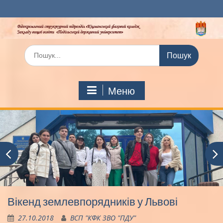
Перейти
до
вмісту
Шукати:
Меню
Вікенд землевпорядників у Львові
27.10.2018
ВСП "КФК ЗВО "ПДУ"