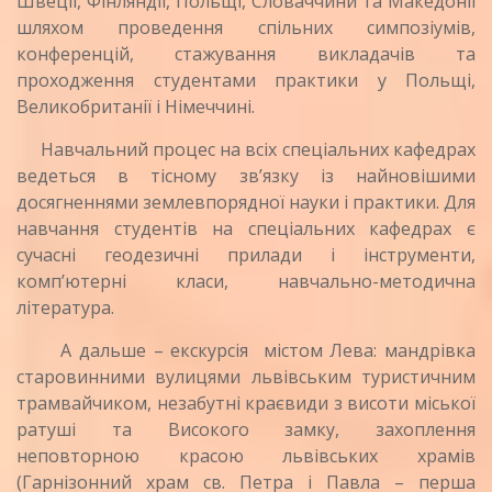
Швеції, Фінляндії, Польщі, Словаччини та Македонії
шляхом проведення спільних симпозіумів,
конференцій, стажування викладачів та
проходження студентами практики у Польщі,
Великобританії і Німеччині.
Навчальний процес на всіх спеціальних кафедрах
ведеться в тісному зв’язку із найновішими
досягненнями землевпорядної науки і практики. Для
навчання студентів на спеціальних кафедрах є
сучасні геодезичні прилади і інструменти,
комп’ютерні класи, навчально-методична
література.
А дальше – екскурсія містом Лева: мандрівка
старовинними вулицями львівським туристичним
трамвайчиком, незабутні краєвиди з висоти міської
ратуші та Високого замку, захоплення
неповторною красою львівських храмів
(Гарнізонний храм св. Петра і Павла – перша