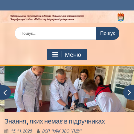
Перейти
до
вмісту
Шукати:
Меню
Знання, яких немає в підручниках
15.11.2025
ВСП "КФК ЗВО "ПДУ"