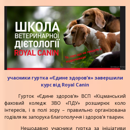
учасники гуртка «Єдине здоров’я» завершили
курс від Royal Canin
Гурток «Єдине здоров’я» ВСП «Кіцманський
фаховий коледж ЗВО «ПДУ» розширює коло
інтересів, і в полі зору – правильно організована
годівля як запорука благополуччя і здоровʼя тварин.
Нещодавно учасники гуртка за ініціативи