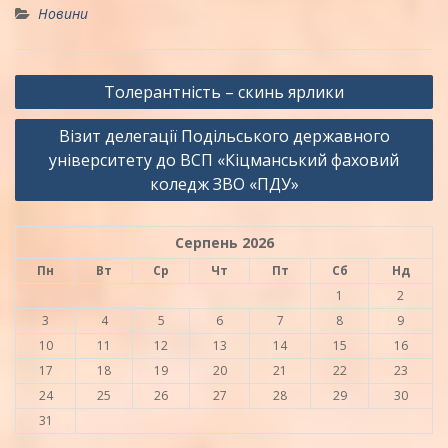
Новини
Навігація
Толерантність – скинь ярлики
записів
Візит делегації Подільського державного
університету до ВСП «Кіцманський фаховий
коледж ЗВО «ПДУ»
Серпень 2026
Пн
Вт
Ср
Чт
Пт
Сб
Нд
1
2
3
4
5
6
7
8
9
10
11
12
13
14
15
16
17
18
19
20
21
22
23
24
25
26
27
28
29
30
31