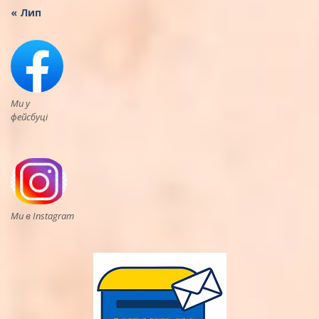
« Лип
Ми у
фейсбуці
Ми в Instagram