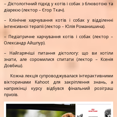
– Дієтологічний підхід у котів і собак з блювотою та
діареєю (лектор – Єгор Ткач).
– Клінічне харчування котів і собак у відділенні
інтенсивної терапії (лектор – Юлія Романишина).
– Педіатричне харчування котів і собак (лектор –
Олександр Айшпур).
– Найгарячіші питання дієтологу: що ви хотіли
знати, але соромилися спитати (лектор – Ксенія
Довбиш).
Кожна лекція супроводжувалася інтерактивними
вікторинами Kahoot для закріплення знань, а
наприкінці курсу відбувся фінальний розіграш
призів.