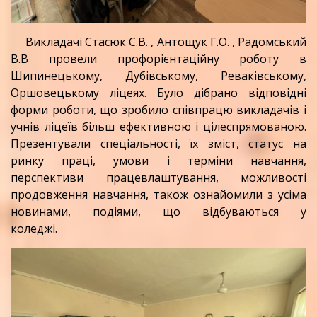
Викладачі Стасюк С.В. , Антощук Г.О. , Радомський
В.В провели профорієнтаційну роботу в
Шипинецькому, Дубівському, Реваківському,
Оршовецькому ліцеях. Було дібрано відповідні
форми роботи, що зробило співпрацю викладачів і
учнів ліцеїв більш ефективною і цілеспрямованою.
Презентували спеціальності, їх зміст, статус на
ринку праці, умови і терміни навчання,
перспективи працевлаштування, можливості
продовження навчання, також ознайомили з усіма
новинами, подіями, що відбуваються у
коледжі.