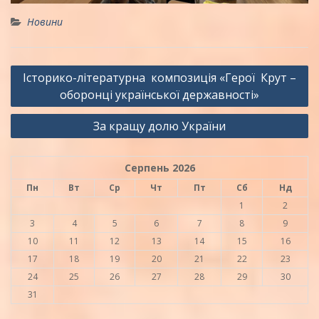
Новини
Навігація
Історико-літературна композиція «Герої Крут –
записів
оборонці української державності»
За кращу долю України
Серпень 2026
Пн
Вт
Ср
Чт
Пт
Сб
Нд
1
2
3
4
5
6
7
8
9
10
11
12
13
14
15
16
17
18
19
20
21
22
23
24
25
26
27
28
29
30
31