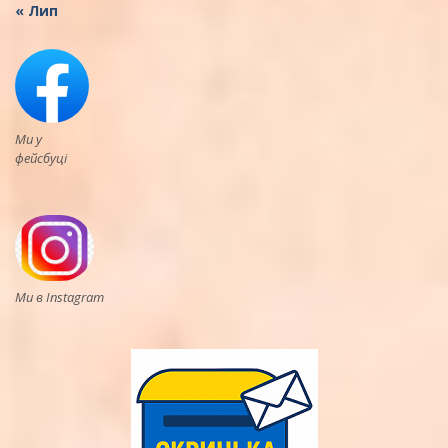
« Лип
Ми у
фейсбуці
Ми в Instagram