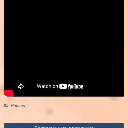
Новини
Навігація
Толерантність врятує світ