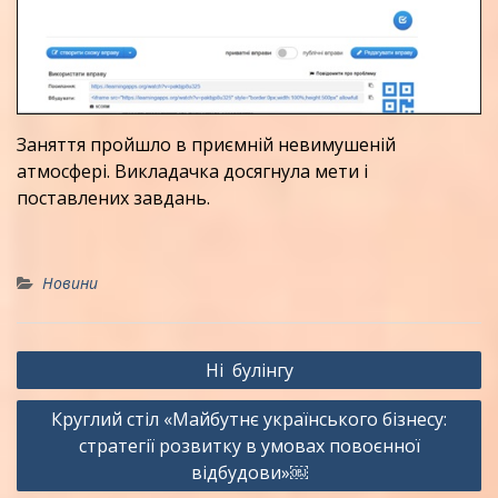
Заняття пройшло в приємній невимушеній
атмосфері. Викладачка досягнула мети і
поставлених завдань.
Новини
Навігація
Ні булінгу
записів
Круглий стіл «Майбутнє українського бізнесу:
стратегії розвитку в умовах повоєнної
відбудови»￼