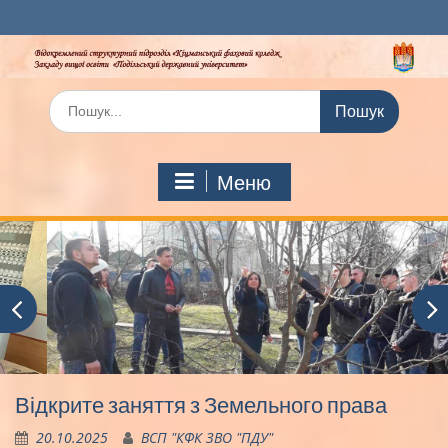
Перейти
до
вмісту
Шукати:
Меню
Відкрите заняття з Земельного права
20.10.2025
ВСП "КФК ЗВО "ПДУ"