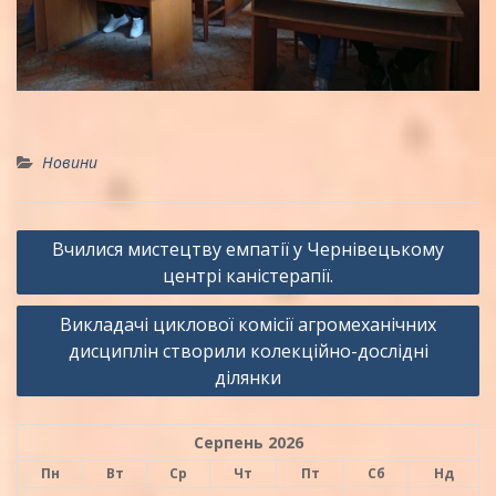
Новини
Навігація
Вчилися мистецтву емпатії у Чернівецькому
записів
центрі каністерапії.
Викладачі циклової комісії агромеханічних
дисциплін створили колекційно-дослідні
ділянки
Серпень 2026
Пн
Вт
Ср
Чт
Пт
Сб
Нд