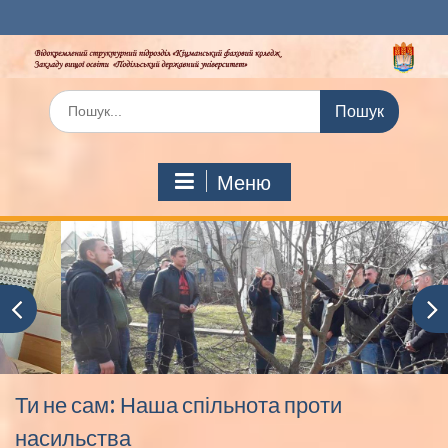
Перейти
до
вмісту
Шукати:
Меню
Ти не сам: Наша спільнота проти
насильства