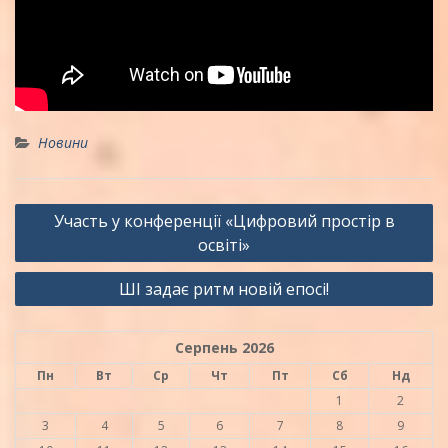
Новини
Навігація
Участь у конференції «Цифровий простір в
записів
освіті»
ШІ задає ритм новій епосі!
Серпень 2026
Пн
Вт
Ср
Чт
Пт
Сб
Нд
1
2
3
4
5
6
7
8
9