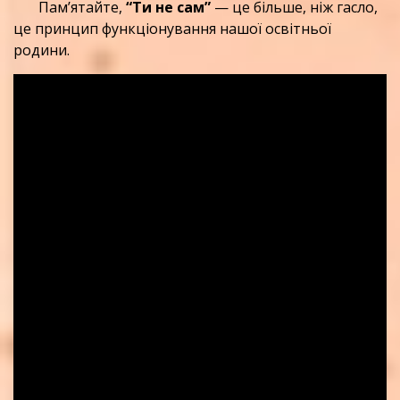
Пам’ятайте,
“Ти не сам”
— це більше, ніж гасло,
це принцип функціонування нашої освітньої
родини.