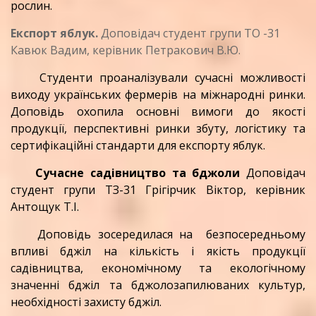
рослин.
Експорт яблук.
Доповідач студент групи ТО -31
Кавюк Вадим, керівник Петракович В.Ю.
Студенти проаналізували сучасні можливості
виходу українських фермерів на міжнародні ринки.
Доповідь охопила основні вимоги до якості
продукції, перспективні ринки збуту, логістику та
сертифікаційні стандарти для експорту яблук.
Сучасне садівництво та бджоли
Доповідач
студент групи ТЗ-31 Грігірчик Віктор, керівник
Антощук Т.І.
Доповідь зосередилася на безпосередньому
впливі бджіл на кількість і якість продукції
садівництва, економічному та екологічному
значенні бджіл та бджолозапилюваних культур,
необхідності захисту бджіл.