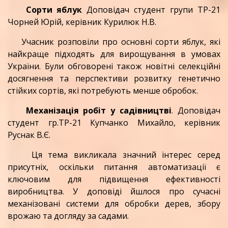
Сорти яблук
Доповідач студент групи ТР-21
Чорней Юрій, керівник Курилюк Н.В.
Учасник розповіли про основні сорти яблук, які
найкраще підходять для вирощування в умовах
України. Були обговорені також новітні селекційні
досягнення та перспективи розвитку генетично
стійких сортів, які потребують менше обробок.
Механізація робіт у садівництві
. Доповідач
студент гр.ТР-21 Купчанко Михайло, керівник
Руснак В.Є.
Ця тема викликала значний інтерес серед
присутніх, оскільки питання автоматизації є
ключовим для підвищення ефективності
виробництва. У доповіді йшлося про сучасні
механізовані системи для обробки дерев, збору
врожаю та догляду за садами.