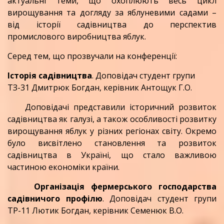
актуальні теми, що охоплюють весь цикл
вирощування та догляду за яблуневими садами –
від історії садівництва до перспектив
промислового виробництва яблук.
Серед тем, що прозвучали на конференції:
Історія садівництва
. Доповідач студент групи
ТЗ-31 Дмитрюк Богдан, керівник Антощук Г.О.
Доповідачі представили історичний розвиток
садівництва як галузі, а також особливості розвитку
вирощування яблук у різних регіонах світу. Окремо
було висвітлено становлення та розвиток
садівництва в Україні, що стало важливою
частиною економіки країни.
Організація фермерського господарства
садівничого профілю
. Доповідач студент групи
ТР-11 Лютик Богдан, керівник Семенюк В.О.