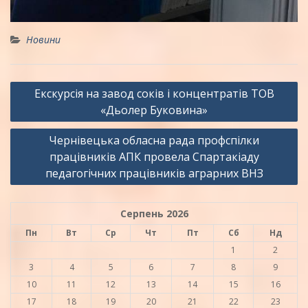
Новини
Навігація
Екскурсія на завод соків і концентратів ТОВ
записів
«Дьолер Буковина»
Чернівецька обласна рада профспілки
працівників АПК провела Спартакіаду
педагогічних працівників аграрних ВНЗ
Серпень 2026
Пн
Вт
Ср
Чт
Пт
Сб
Нд
1
2
3
4
5
6
7
8
9
10
11
12
13
14
15
16
17
18
19
20
21
22
23