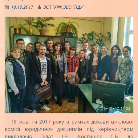
18.10.2017
ВСП "КФК ЗВО "ПДУ"
18 жовтня 2017 року в рамках декади циклової
комісії юридичних дисциплін під керівництвом
викладачів Пілат І.В., Костинюк С.В. до