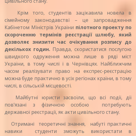
цивільного стану.
Крім того, студентів зацікавила новела в
сімейному законодавстві – це запровадження
Кабінетом Міністрів України
пілотного проекту по
скороченню термінів реєстрації шлюбу, який
дозволяє знизити час очікування розпису до
декількох годин
.
Правда, скористатися послугою
швидкого одруження можна лише в ряді міст
України, в тому числі і в Чернівцях. Найближчим
часом реалізувати право на експрес-реєстрацію
можна буде практично в усіх регіонах країни, в тому
числі, в сільській місцевості.
Майбутні юристи засвоїли, що всі події, дії
пов’язані з фізичною особою потребують
державної реєстрації, як акти цивільного стану.
Отримані теоретичні знання, набуті практичні
навики студенти зможуть використати в