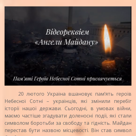
20 лютого Україна вшановує пам’ять героїв
Небесної Сотні – українців, які змінили перебіг
історії нашої держави.
Сьогодні, в умовах війни,
маємо частіше згадувати доленосні події, які стали
символом боротьби за свободу та гідність. Майдан
перестав бути назвою місцевості. Він став символ