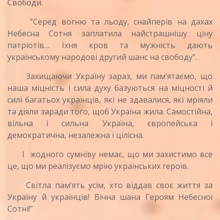
Свободи.
“Серед вогню та льоду, снайперів на дахах
Небесна Сотня заплатила найстрашнішу ціну
патріотів… Їхня кров та мужність дають
українському народові другий шанс на свободу”.
Захищаючи Україну зараз, ми пам’ятаємо, що
наша міцність і сила духу базуються на міцності й
силі багатьох українців, які не здавалися, які мріяли
та діяли заради того, щоб Україна жила. Самостійна,
вільна і сильна Україна, європейська і
демократична, незалежна і цілісна.
І жодного сумніву немає, що ми захистимо все
це, що ми реалізуємо мрію українських героїв.
Світла пам’ять усім, хто віддав своє життя за
Україну й українців! Вічна шана Героям Небесної
Сотні!”