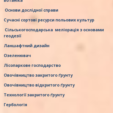
Ботаніка
Основи дослідної справи
Сучасні сортові ресурси польових культур
Сільськогосподарська меліорація з основами
геодезії
Ланшафтний дизайн
Озеленювач
Лісопаркове господарство
Овочівництво закритого ґрунту
Овочівництво відкритого ґрунту
Технології закритого ґрунту
Гербологія