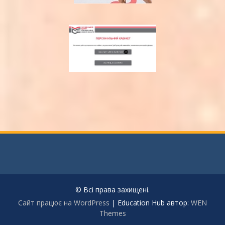
© Всі права захищені.
Сайт працює на WordPress
|
Education Hub автор:
WEN
Themes