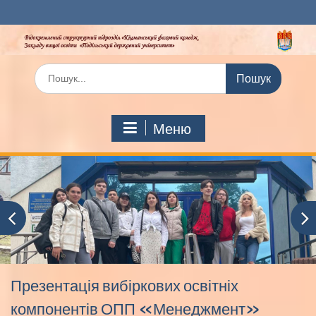
Перейти
до
вмісту
Шукати:
Меню
Презентація вибіркових освітніх
компонентів ОПП «Менеджмент»