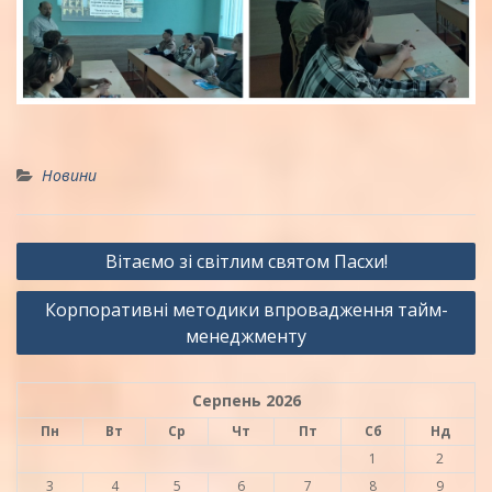
Новини
Навігація
Вітаємо зі світлим святом Пасхи!
записів
Корпоративні методики впровадження тайм-
менеджменту
Серпень 2026
Пн
Вт
Ср
Чт
Пт
Сб
Нд
1
2
3
4
5
6
7
8
9