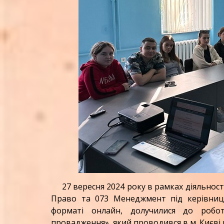
27 вересня 2024 року в рамках діяльност
Право та 073 Менеджмент під керівни
форматі онлайн, долучилися до робот
провадження», який проводився в м. Києв