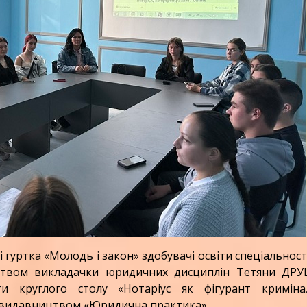
і гуртка «Молодь і закон» здобувачі освіти спеціальност
цтвом викладачки юридичних дисциплін Тетяни ДРУ
и круглого столу «Нотаріус як фігурант криміна
і видавництвом «Юридична практика».