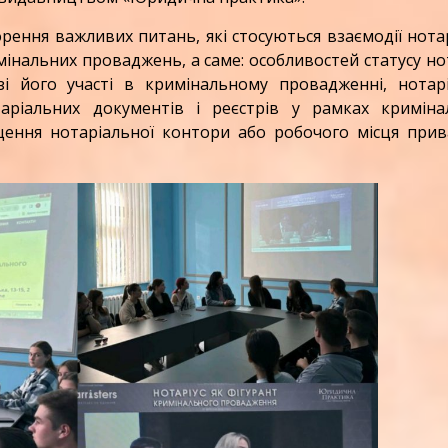
ня важливих питань, які стосуються взаємодії нотар
нальних проваджень, а саме: особливостей статусу но
зі його участі в кримінальному провадженні, нотарі
аріальних документів і реєстрів у рамках криміна
ення нотаріальної контори або робочого місця прив