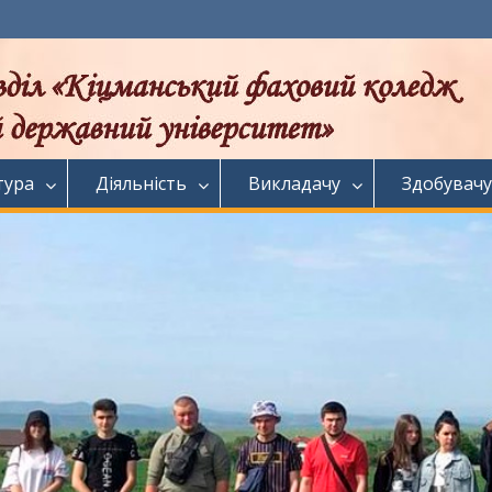
тура
Діяльність
Викладачу
Здобувачу