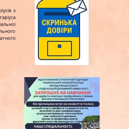
іусів з
таріуса
альної
льного
атного