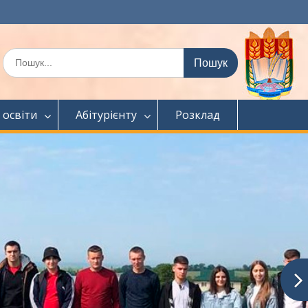
Шукати:
 освіти
Абітурієнту
Розклад