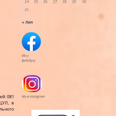
24
25
26
27
28
29
30
31
« Лип
Ми у
фейсбуці
ей: 081
Ми в Instagram
ЦУЛ, в
льного