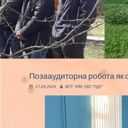
Позааудиторна робота як 
27.09.2024
ВСП "КФК ЗВО "ПДУ"