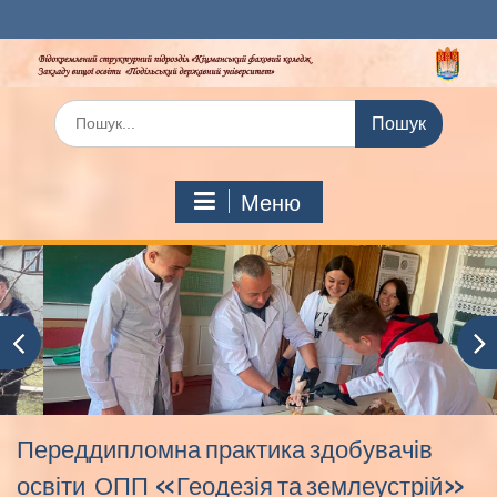
Перейти
до
вмісту
Шукати:
Меню
Переддипломна практика здобувачів
освіти ОПП «Геодезія та землеустрій»