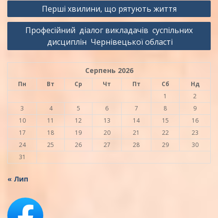
Навігація
Перші хвилини, що рятують життя
записів
Професійний діалог викладачів суспільних
дисциплін Чернівецької області
Серпень 2026
Пн
Вт
Ср
Чт
Пт
Сб
Нд
1
2
3
4
5
6
7
8
9
10
11
12
13
14
15
16
17
18
19
20
21
22
23
24
25
26
27
28
29
30
31
« Лип