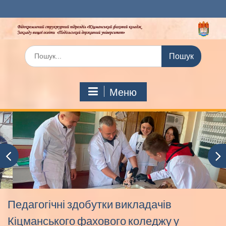
Перейти
до
вмісту
Шукати:
Меню
Педагогічні здобутки викладачів
Кіцманського фахового коледжу у