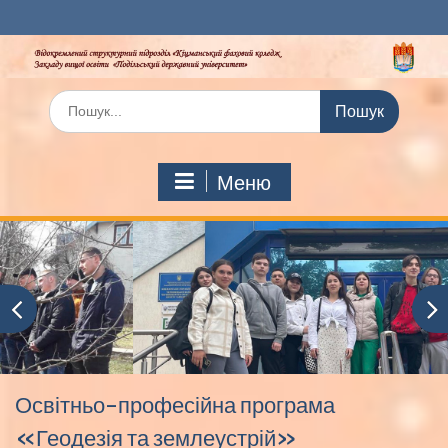
Перейти
до
вмісту
Шукати:
Меню
Освітньо-професійна програма
«Геодезія та землеустрій»