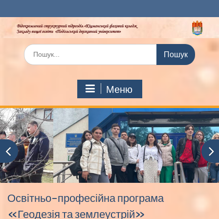
Перейти
до
вмісту
Шукати:
Меню
Освітньо-професійна програма
«Геодезія та землеустрій»