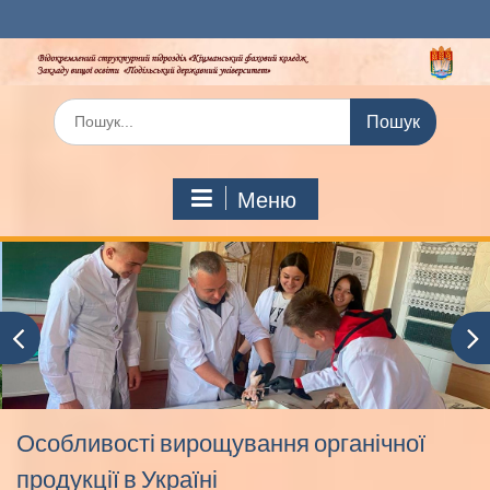
Перейти
до
вмісту
Шукати:
Меню
Особливості вирощування органічної
продукції в Україні