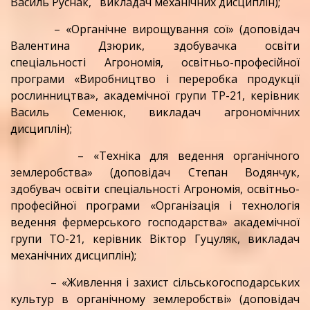
Василь Руснак, викладач механічних дисциплін);
– «Органічне вирощування сої» (доповідач
Валентина Дзюрик, здобувачка освіти
спеціальності Агрономія, освітньо-професійної
програми «Виробництво і переробка продукції
рослинництва», академічної групи ТР-21, керівник
Василь Семенюк, викладач агрономічних
дисциплін);
– «Техніка для ведення органічного
землеробства» (доповідач Степан Водянчук,
здобувач освіти спеціальності Агрономія, освітньо-
професійної програми «Організація і технологія
ведення фермерського господарства» академічної
групи ТО-21, керівник Віктор Гуцуляк, викладач
механічних дисциплін);
– «Живлення і захист сільськогосподарських
культур в органічному землеробстві» (доповідач