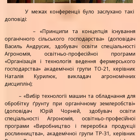
У межах конференції було заслухано такі
доповіді:
– «Принципи та концепція існування
органічного сільського господарства» (доповідач
Василь Андрусик, здобувач освіти спеціальності
Агрономія, освітньо-професійної програми
«Організація і технологія ведення фермерського
господарства» академічної групи ТО-21, керівник
Наталія Курилюк, викладач агрономічних
дисциплін);
– «Вибір технології машин та обладнання для
обробітку ґрунту при органічному землеробстві»
(доповідач Юрій Чорней, здобувач освіти
спеціальності Агрономія, освітньо-професійної
програми «Виробництво і переробка продукції
рослинництва», академічної групи ТР-31, керівник