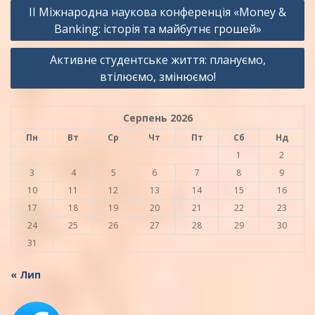
Навігація
ІІ Міжнародна наукова конференція «Money &
записів
Banking: історія та майбутнє грошей»
Активне студентське життя: плануємо,
втілюємо, змінюємо!
Серпень 2026
Пн
Вт
Ср
Чт
Пт
Сб
Нд
1
2
3
4
5
6
7
8
9
10
11
12
13
14
15
16
17
18
19
20
21
22
23
24
25
26
27
28
29
30
31
« Лип