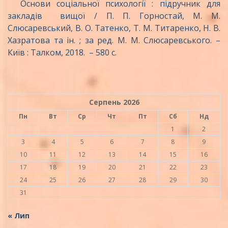
Основи соціальної психології : підручник для
закладів вищої / П. П. Горностай, М. М.
Слюсаревський, В. О. Татенко, Т. М. Титаренко, Н. В.
Хазратова та ін. ; за ред. М. М. Слюсаревського. –
Київ : Талком, 2018. – 580 с.
Серпень 2026
Пн
Вт
Ср
Чт
Пт
Сб
Нд
1
2
3
4
5
6
7
8
9
10
11
12
13
14
15
16
17
18
19
20
21
22
23
24
25
26
27
28
29
30
31
« Лип