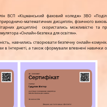
н ВСП «Кіцманський фаховий коледж» ЗВО «Поділ
 природничо-математичних дисциплін, фізичного вихов
анітарних дисциплін) скористались можливістю та п
мулятора «Онлайн-безпека для освітян».
ть, навчились створювати безпечну онлайн-комуніка
зи в Інтернеті, а також сформували впевнені навички 