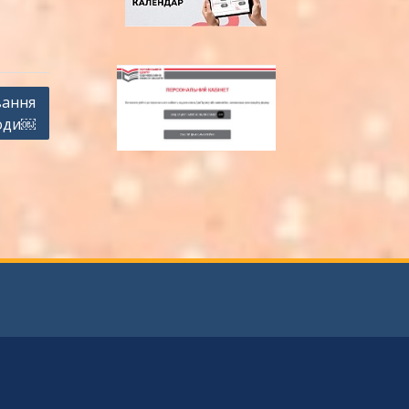
вання
роди￼