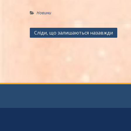
Новини
Навігація
Сліди, що залишаються назавжди
записів