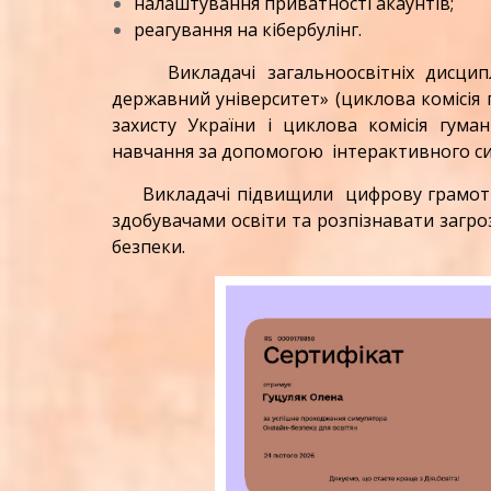
налаштування приватності акаунтів;
реагування на кібербулінг.
Викладачі загальноосвітніх дисциплі
державний університет» (циклова комісія
захисту України і циклова комісія гум
навчання за допомогою інтерактивного си
Викладачі підвищили цифрову грамотніс
здобувачами освіти та розпізнавати загро
безпеки.