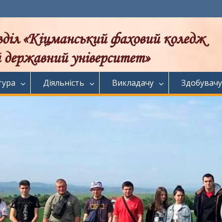
тура
Діяльність
Викладачу
Здобувачу