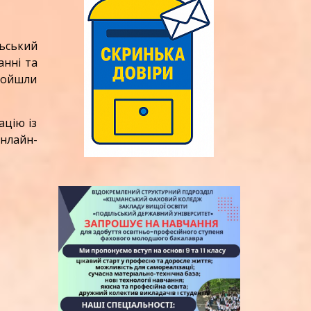
ьський
анні та
ройшли
цію із
онлайн-