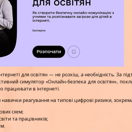
ернеті для освітян — не розкіш, а необхідність. За пі
ктивний симулятор «Онлайн-безпека для освітян», пок
о працювати в інтернеті.
авички реагування на типові цифрові ризики, зокрема
ових схем;
віти та працівників;
м;