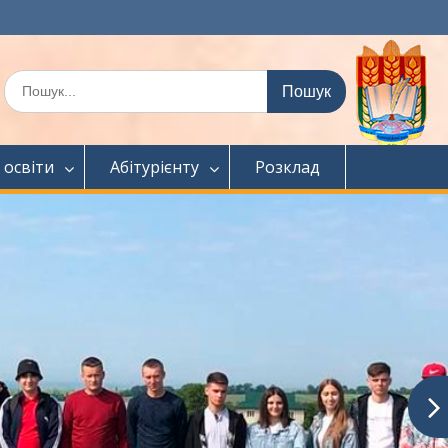
Шукати:
 освіти
Абітурієнту
Розклад