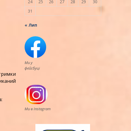
24
25
26
27
28
29
30
31
« Лип
Ми у
фейсбуці
дтримки
ликаний
:
Ми в Instagram