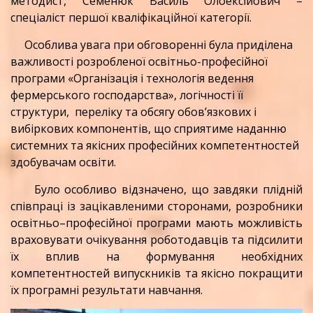
методист, Семенюк Василь Олоексійович –
спеціаліст першої кваліфікаційної категорії.
Особлива увага при обговоренні була приділена
важливості розробленої освітньо-професійної
програми «Організація і технологія ведення
фермерського господарства», логічності її
структури, переліку та обсягу обов’язкових і
вибіркових компонентів, що сприятиме наданню
системних та якісних професійних компетентностей
здобувачам освіти.
Було особливо відзначено, що завдяки плідній
співпраці із зацікавленими сторонами, розробники
освітньо–професійної програми мають можливість
враховувати очікування роботодавців та підсилити
їх вплив на формування необхідних
компетентностей випускників та якісно покращити
їх програмні результати навчання.