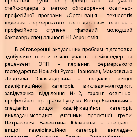
проєктної групи по розробці ОПП за участі
стейкхолдера з метою обговорення освітньо-
професійної програми «Організація і технологія
ведення фермерського господарства» освітньо-
професійного ступеня «фаховий молодший
бакалавр» спеціальності Н1 Агрономія.
В обговоренні актуальних проблем підготовки
здобувачів освіти взяли участь: стейкхолдер та
рецензент ОПП – керівник фермерського
господарства Ножихін Руслан Іванович, Мамаєвська
Людмила Олександрівна – спеціаліст вищої
кваліфікаційної категорії, викладач-методист,
завідувачка відділення №2, гарант освітньо-
професійної програми Гуцуляк Віктор Євгенович –
спеціаліст вищої кваліфікаційної категорії,
викладач-методист, учасники проєктної групи:
Петракович Валентина Юліянівна – спеціаліст
вищої кваліфікаційної категорії, викладач-