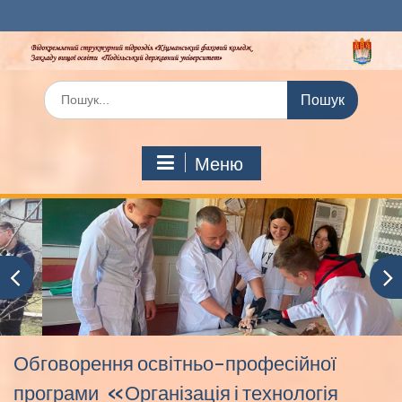
Перейти
до
вмісту
Шукати:
Меню
Обговорення освітньо-професійної
програми «Організація і технологія