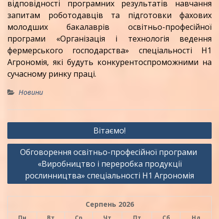
відповідності програмних результатів навчання
запитам роботодавців та підготовки фахових
молодших бакалаврів освітньо-професійної
програми «Організація і технологія ведення
фермерського господарства» спеціальності Н1
Агрономія, які будуть конкурентоспроможними на
сучасному ринку праці.
Новини
Навігація
Вітаємо!
записів
Обговорення освітньо-професійної програми
«Виробництво і переробка продукції
рослинництва» спеціальності Н1 Агрономія
Серпень 2026
Пн
Вт
Ср
Чт
Пт
Сб
Нд