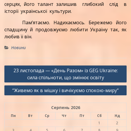
серцях, його талант залишив глибокий слід в
історії української культури.
Пам’ятаємо. Надихаємось. Бережемо його
спадщину й продовжуємо любити Україну так, як
любив її він.
Новини
Навігація
23 листопада — «День Разом» із GEG Ukraine:
записів
сила спільноти, що змінює освіту
“Живемо як в мішку і вичікуємо спокою-миру”
Серпень 2026
Пн
Вт
Ср
Чт
Пт
Сб
Нд
1
2
3
4
5
6
7
8
9