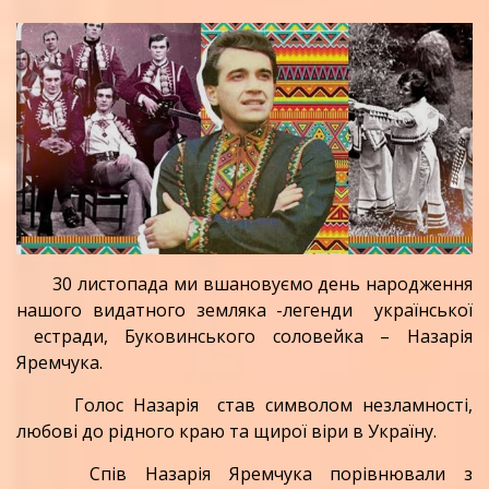
30 листопада ми вшановуємо день народження
нашого видатного земляка -легенди української
естради, Буковинського соловейка – Назарія
Яремчука.
Голос Назарія став символом незламності,
любові до рідного краю та щирої віри в Україну.
Спів Назарія Яремчука порівнювали з