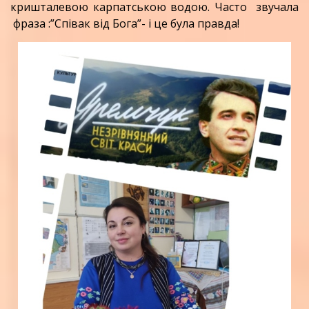
кришталевою карпатською водою. Часто звучала
фраза :”Співак від Бога”- і це була правда!