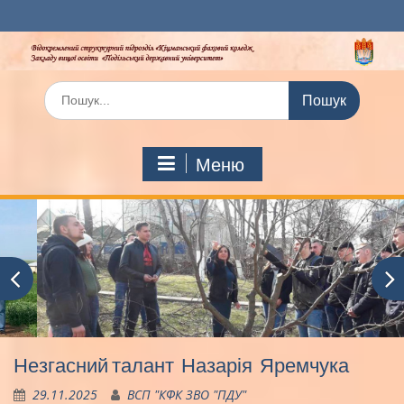
Перейти
до
вмісту
Шукати:
Меню
Незгасний талант Назарія Яремчука
29.11.2025
ВСП "КФК ЗВО "ПДУ"