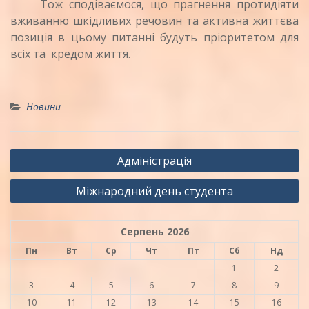
Тож сподіваємося, що прагнення протидіяти
вживанню шкідливих речовин та активна життєва
позиція в цьому питанні будуть пріоритетом для
всіх та кредом життя.
Новини
Навігація
Адміністрація
записів
Міжнародний день студента
Серпень 2026
Пн
Вт
Ср
Чт
Пт
Сб
Нд
1
2
3
4
5
6
7
8
9
10
11
12
13
14
15
16