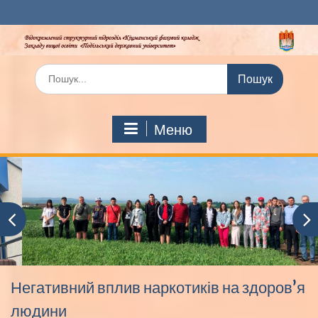
Перейти
до
вмісту
Шукати:
Меню
Негативний вплив наркотиків на здоров’я
людини