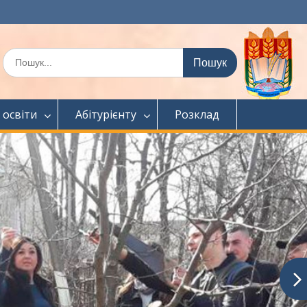
Шукати:
 освіти
Абітурієнту
Розклад