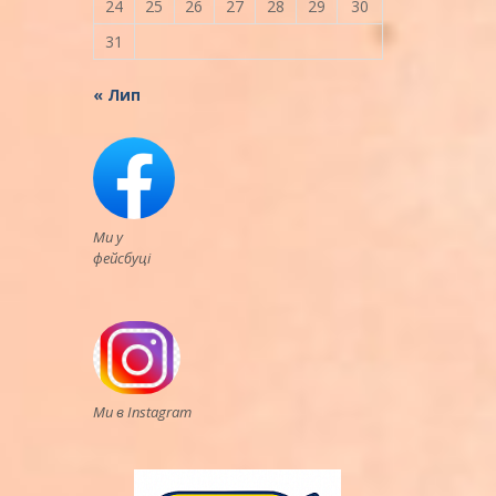
24
25
26
27
28
29
30
31
« Лип
Ми у
фейсбуці
Ми в Instagram