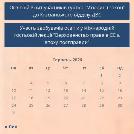
Навігація
Освітній візит учасників гуртка “Молодь і закон”
записів
до Кіцманського відділу ДВС
Участь здобувачів освіти у міжнародній
гостьовій лекції “Верховенство права в ЄС в
епоху постправди”
Серпень 2026
Пн
Вт
Ср
Чт
Пт
Сб
Нд
1
2
3
4
5
6
7
8
9
10
11
12
13
14
15
16
17
18
19
20
21
22
23
24
25
26
27
28
29
30
31
« Лип