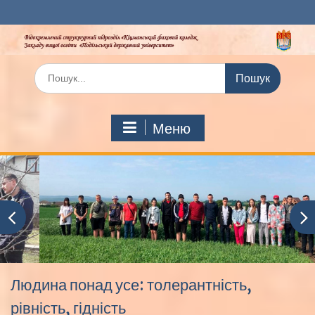
Перейти
до
вмісту
Шукати:
Меню
Людина понад усе: толерантність,
рівність, гідність