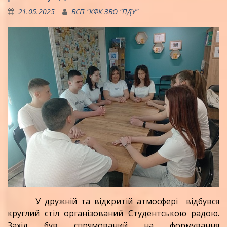
21.05.2025
ВСП "КФК ЗВО "ПДУ"
У дружній та відкритій атмосфері відбувся
круглий стіл організований Студентською радою.
Захід був спрямований на формування