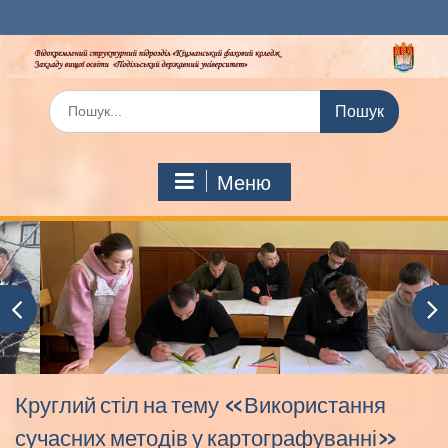
Перейти
до
вмісту
Шукати:
Меню
Круглий стіл на тему «Використання
сучасних методів у картографуванні»