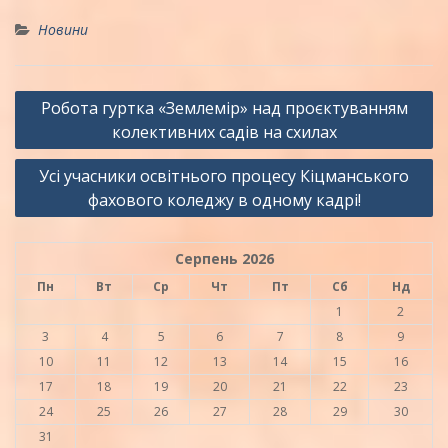
Новини
Навігація
Робота гуртка «Землемір» над проєктуванням
записів
колективних садів на схилах
Усі учасники освітнього процесу Кіцманського
фахового коледжу в одному кадрі!
Серпень 2026
Пн
Вт
Ср
Чт
Пт
Сб
Нд
1
2
3
4
5
6
7
8
9
10
11
12
13
14
15
16
17
18
19
20
21
22
23
24
25
26
27
28
29
30
31