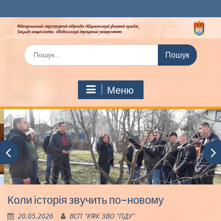
Перейти
до
вмісту
Шукати:
Меню
Коли історія звучить по-новому
20.05.2026
ВСП "КФК ЗВО "ПДУ"