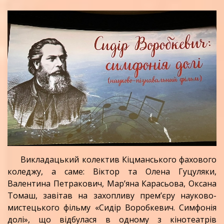
Викладацький колектив Кіцманського фахового
коледжу, а саме: Віктор та Олена Гуцуляки,
Валентина Петракович, Мар’яна Карасьова, Оксана
Томаш, завітав на захопливу прем’єру науково-
мистецького фільму «Сидір Воробкевич. Симфонія
долі», що відбулася в одному з кінотеатрів