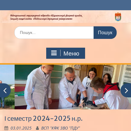
Перейти
до
вмісту
Шукати:
Меню
І семестр 2024-2025 н.р.
03.01.2025
ВСП "КФК ЗВО "ПДУ"