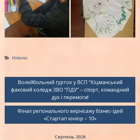
Новини
Навігація
Волейбольний гурток у ВСП “Кіцманський
записів
фаховий коледж ЗВО “ПДУ” – спорт, командний
дух і перемоги!
Фінал регіонального вернісажу бізнес-ідей
«Стартап юніор – 10»
Серпень 2026