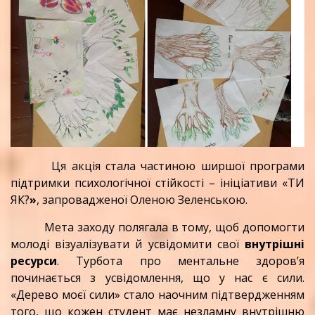
Ця акція стала частиною ширшої програми
підтримки психологічної стійкості – ініціативи «ТИ
ЯК?
»
, запровадженої Оленою Зеленською.
Мета заходу полягала в тому, щоб допомогти
молоді візуалізувати й усвідомити свої
внутрішні
ресурси
. Турбота про ментальне здоров’я
починається з усвідомлення, що у нас є сили.
«Дерево моєї сили» стало наочним підтвердженням
того, що кожен студент має незламну внутрішню