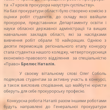
та «7 кроків прокурора назустріч суспільству».
На базі прокуратури області було створено комісію з
оцінки робіт студентів, до складу якої ввійшли
прокурори, представники Департаменту освіти і
науки обласної державної адміністрації та вищих
навчальних закладів області, які за наслідками
вивчення робіт обрали 10 найкращих. Однією з
десяти переможців регіонального етапу конкурсу
стала студентка нашого коледжу, четвертокурсниця
економіко-правового відділення за спеціальністю
«Право»
Брелюс Наталія.
У своєму вітальному слові Олег Соболь
подякував студентам за активну участь в конкурсі,
а також висловив сподівання, що майбутні юристи
оберуть для себе прокурорську професію.
Конкурсна робота Наталії разом іншими роботами
будуть направлені до Генеральної прокуратури