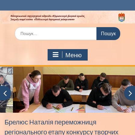
Перейти
до
вмісту
Шукати:
Меню
Брелюс Наталія переможниця
регіонального етапу конкурсу творчих