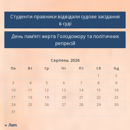
Навігація
Студенти-правники відвідали судове засідання
записів
в суді
День пам’яті жертв Голодомору та політичних
репресій
Серпень 2026
Пн
Вт
Ср
Чт
Пт
Сб
Нд
1
2
3
4
5
6
7
8
9
10
11
12
13
14
15
16
17
18
19
20
21
22
23
24
25
26
27
28
29
30
31
« Лип