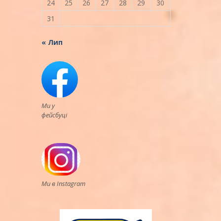
24
25
26
27
28
29
30
31
« Лип
Ми у
фейсбуці
Ми в Instagram