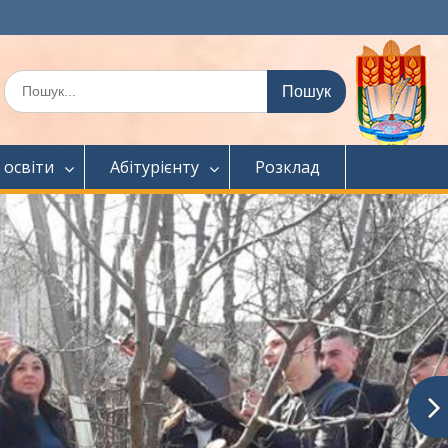
Шукати:
 освіти
Абітурієнту
Розклад