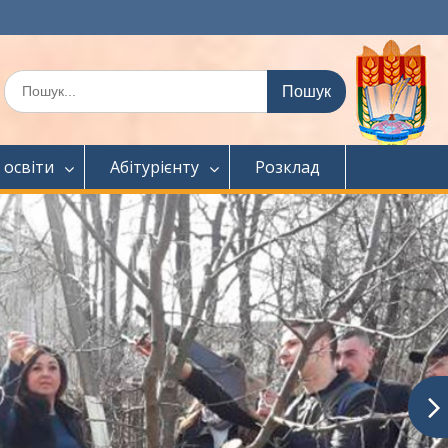
Шукати:
 освіти
Абітурієнту
Розклад