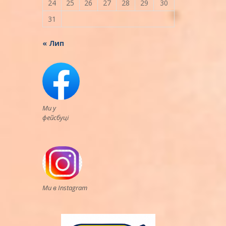
24
25
26
27
28
29
30
31
« Лип
Ми у
фейсбуці
Ми в Instagram