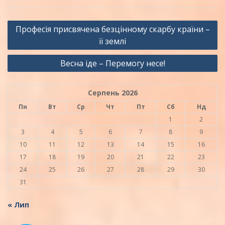
Навігація
Професія присвячена безцінному скарбу країни –
записів
її землі
Весна іде – Перемогу несе!
Серпень 2026
Пн
Вт
Ср
Чт
Пт
Сб
Нд
1
2
3
4
5
6
7
8
9
10
11
12
13
14
15
16
17
18
19
20
21
22
23
24
25
26
27
28
29
30
31
« Лип