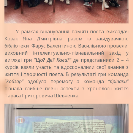
У рамках вшанування пам’яті поета викладач
Козак Яна Дмитрівна разом із завідувачкою
бібліотеки Фарус Валентиною Василівною провели,
виховний інтелектуально-пізнавальний захід у
вигляді гри
“Що? Де? Коли?”
де представники 2 – 4
курсів взяли участь та вдосконалили свої знання з
життя і творчості поета. В результаті гри команда
“Кобзар”
здобула перемогу а команда
“Кріпаки”
пізнала глибше певні аспекти з хронології життя
Тараса Григоровича Шевченка.