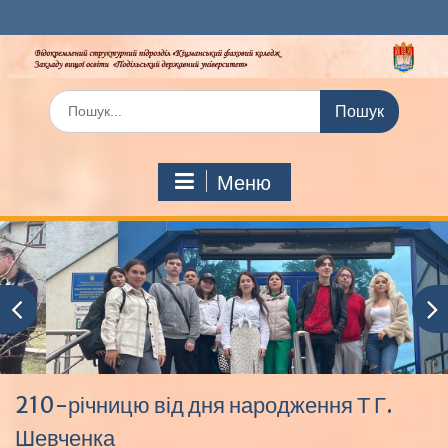
Перейти
до
вмісту
Шукати:
Меню
210-річницю від дня народження Т Г.
Шевченка